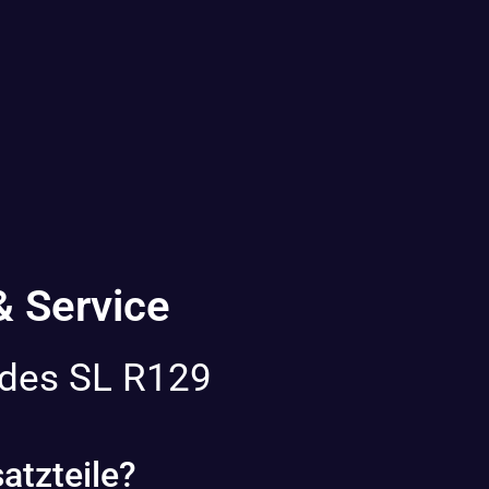
& Service
edes SL R129
atzteile?