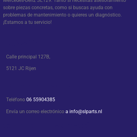
Mercedes-Benz SL129. Tanto si necesitas asesoramiento
sobre piezas concretas, como si buscas ayuda con
problemas de mantenimiento o quieres un diagnóstico.
¡Estamos a tu servicio!
Ubicación
Calle principal 127B,
5121 JC Rijen
Ponte en contacto con
Teléfono
06 55904385
Envía un correo electrónico
a
info@slparts.nl
CONSEJO DE NAVEGACIÓN