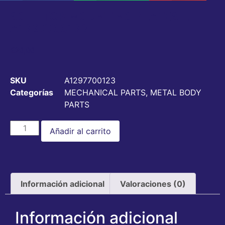
SOFT TOP MOUNTING PLATES LEFT
A1297700123
€
20,00
SKU
A1297700123
Categorías
MECHANICAL PARTS
,
METAL BODY
PARTS
Añadir al carrito
Información adicional
Valoraciones (0)
Información adicional