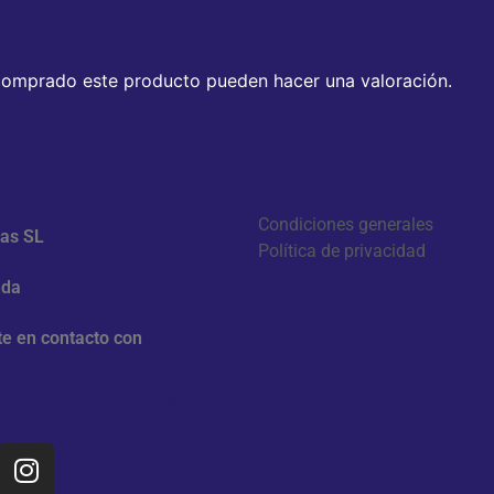
 comprado este producto pueden hacer una valoración.
egación
Información
Condiciones generales
zas SL
Política de privacidad
nda
e en contacto con
es sociales