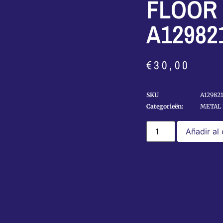
FLOOR 
A12982
€
30,00
SKU
A12982
Categorieën:
METAL 
Añadir al 