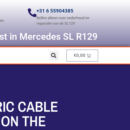
+31 6 55904385
Bellen alleen voor onderhoud en
len
reparatie van de SL129
ist in Mercedes SL R129
€
0,00
IC CABLE
 ON THE