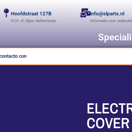
Hoofdstraat 127B
info@slparts.nl
5121 JC Rijen, Netherlands
Informatie over onderde
Special
contacto con
ELECTR
COVER