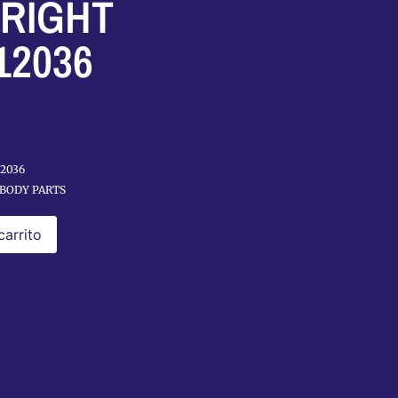
RIGHT
12036
12036
BODY PARTS
carrito