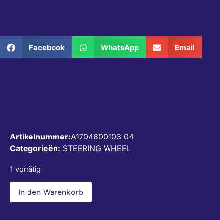
Dieses Produkt teilen
Facebook
WhatsApp
Email
STEERING WEEL BLACK LEATHER
V4.0 A1704600103
€
450,00
Artikelnummer:
A1704600103 04
Categorieën:
STEERING WHEEL
1 vorrätig
In den Warenkorb