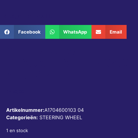
Partager ce produit
Facebook
WhatsApp
Email
STEERING WEEL
BLACK LEATHER V4.0
A1704600103
€
450,00
Artikelnummer:
A1704600103 04
Categorieën:
STEERING WHEEL
1 en stock