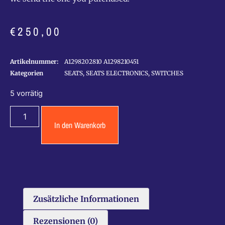
€
250,00
Artikelnummer:
A1298202810 A1298210451
Kategorien
SEATS
,
SEATS ELECTRONICS
,
SWITCHES
5 vorrätig
In den Warenkorb
Zusätzliche Informationen
Rezensionen (0)