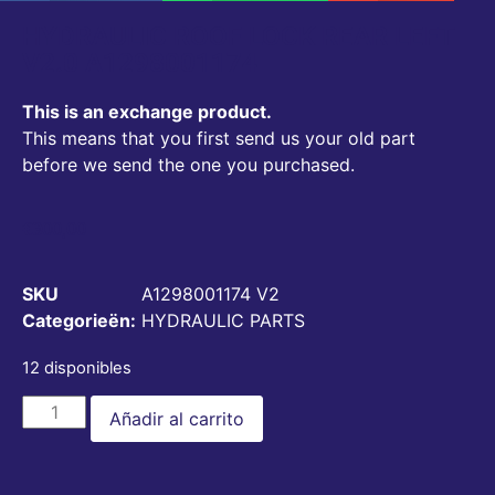
HYDRAULIC ROOF LOCK REAR LEFT
V2.0 A1298001174
This is an exchange product.
This means that you first send us your old part
before we send the one you purchased.
€
300,00
SKU
A1298001174 V2
Categorieën:
HYDRAULIC PARTS
12 disponibles
Añadir al carrito