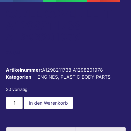
CABLE COVER LEFT
A1298211738
A1298201978
€
20,00
Artikelnummer:
A1298211738 A1298201978
Kategorien
ENGINES
,
PLASTIC BODY PARTS
30 vorrätig
In den Warenkorb