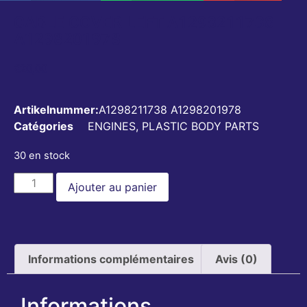
CABLE COVER LEFT A1298211738
A1298201978
€
20,00
Artikelnummer:
A1298211738 A1298201978
Catégories
ENGINES
,
PLASTIC BODY PARTS
30 en stock
Ajouter au panier
Informations complémentaires
Avis (0)
Informations