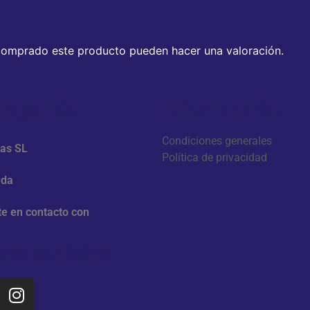
 comprado este producto pueden hacer una valoración.
egación
Información
Condiciones generales
zas SL
Política de privacidad
nda
e en contacto con
es sociales