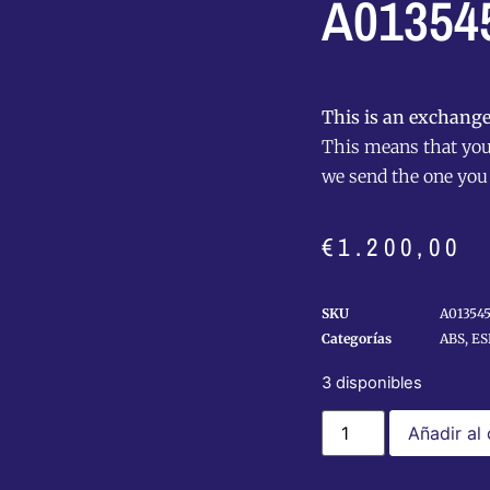
A01354
This is an exchange
This means that you 
we send the one you
€
1.200,00
SKU
A01354
Categorías
ABS, E
3 disponibles
Añadir al 