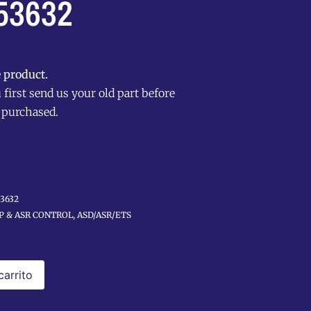
53632
 product.
first send us your old part before
 purchased.
53632
SP & ASR CONTROL
,
ASD/ASR/ETS
carrito