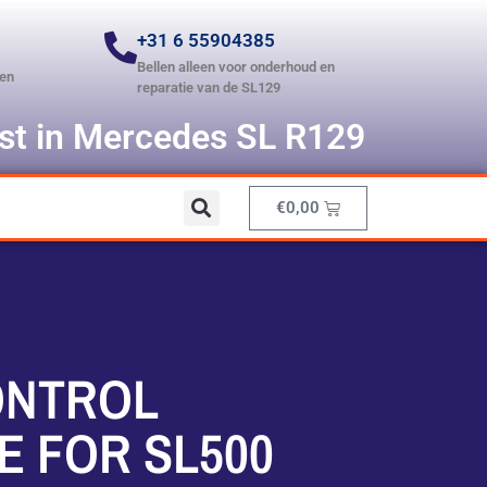
+31 6 55904385
Bellen alleen voor onderhoud en
len
reparatie van de SL129
ist in Mercedes SL R129
€
0,00
ONTROL
 FOR SL500