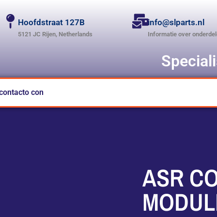
Hoofdstraat 127B
info@slparts.nl
5121 JC Rijen, Netherlands
Informatie over onderde
Special
contacto con
ASR C
MODULE