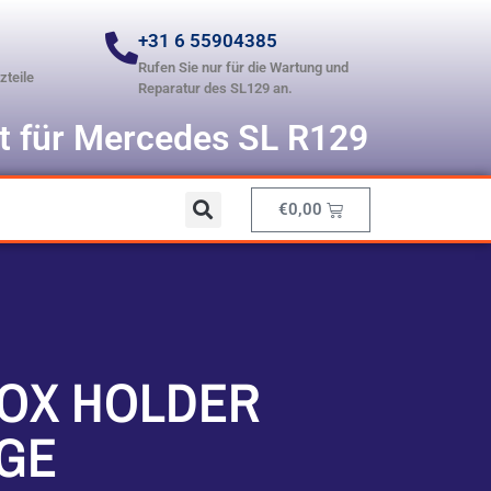
+31 6 55904385
Rufen Sie nur für die Wartung und
zteile
Reparatur des SL129 an.
st für Mercedes SL R129
€
0,00
BOX HOLDER
GE