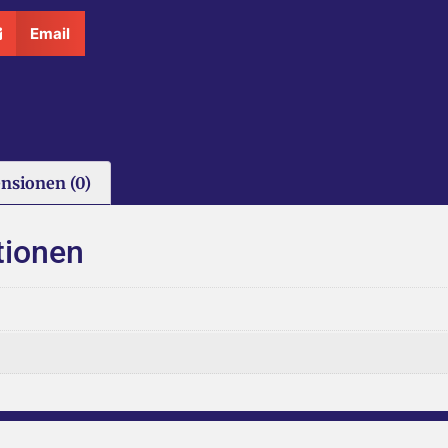
Email
nsionen (0)
tionen