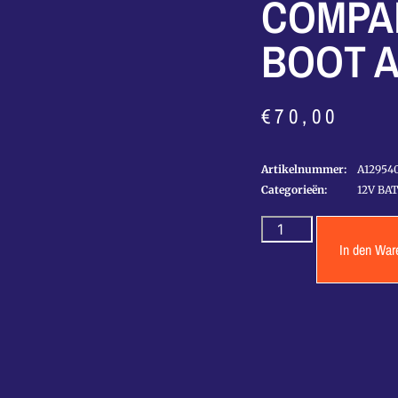
COMPA
BOOT A
€
70,00
Artikelnummer:
A12954
Categorieën:
12V BA
In den War