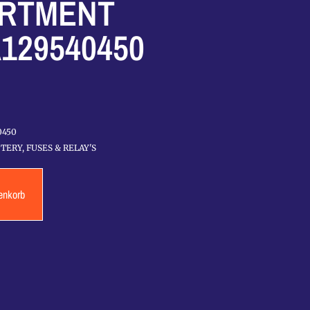
RTMENT
129540450
0450
TTERY, FUSES & RELAY'S
enkorb