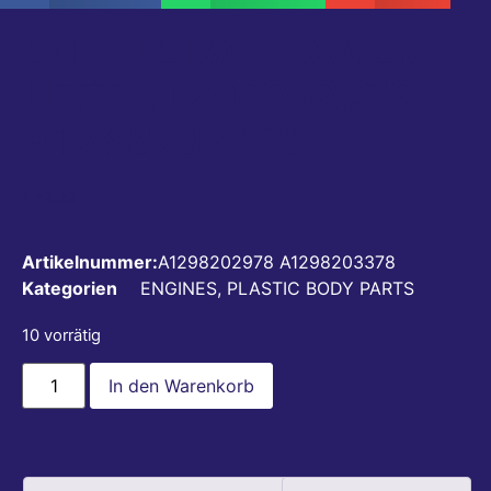
ENGINE BAY COVER
LEFT A1298202978
A1298203378
€
30,00
Artikelnummer:
A1298202978 A1298203378
Kategorien
ENGINES
,
PLASTIC BODY PARTS
10 vorrätig
In den Warenkorb