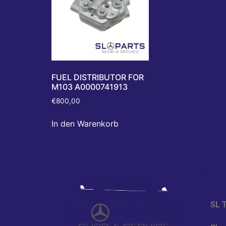
FUEL DISTRIBUTOR FOR
M103 A0000741913
€
800,00
In den Warenkorb
Nav
SL T