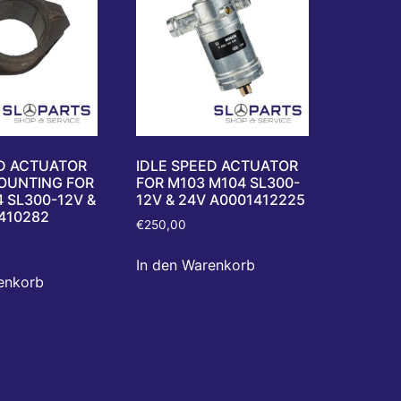
ED ACTUATOR
IDLE SPEED ACTUATOR
OUNTING FOR
FOR M103 M104 SL300-
 SL300-12V &
12V & 24V A0001412225
410282
€
250,00
In den Warenkorb
enkorb