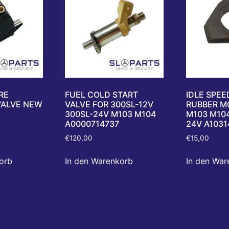
RE
FUEL COLD START
IDLE SPE
VALVE NEW
VALVE FOR 300SL-12V
RUBBER M
2
300SL-24V M103 M104
M103 M104
A0000714737
24V A1031
€
120,00
€
15,00
orb
In den Warenkorb
In den War