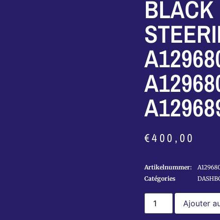
BLACK
STEER
A12968
A12968
A12968
€
400,00
Artikelnummer:
A129680
Catégories
DASHB
Ajouter a