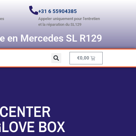
+31 6 55904385
ces
Appeler uniquement pour l'entretien
et la réparation du SL129
te en Mercedes SL R129
€
0,00
 CENTER
GLOVE BOX