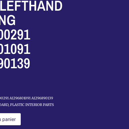
 LEFTHAND
ING
00291
01091
90139
0291 A1296801091 A1296890139
OARD
,
PLASTIC INTERIOR PARTS
u panier