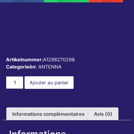
OUTER ANTENNA
CAP A1298270298
€
25,00
Artikelnummer:
A1298270298
Categorieën:
ANTENNA
Ajouter au panier
Informations complémentaires
Avis (0)