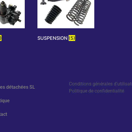
)
SUSPENSION
(5)
igation
Informations
Conditions générales d'utilisat
ces détachées SL
Politique de confidentialité
tique
tact
ias sociaux