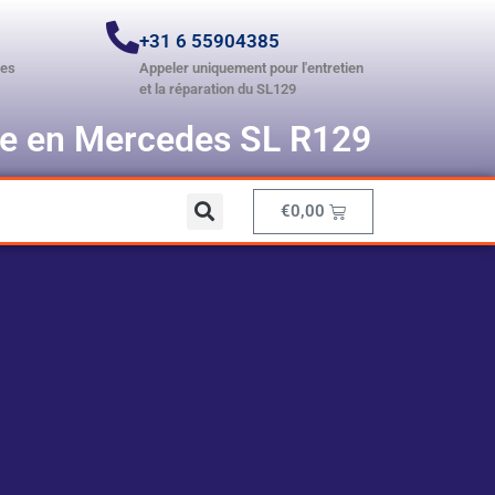
+31 6 55904385
ces
Appeler uniquement pour l'entretien
et la réparation du SL129
te en Mercedes SL R129
€
0,00