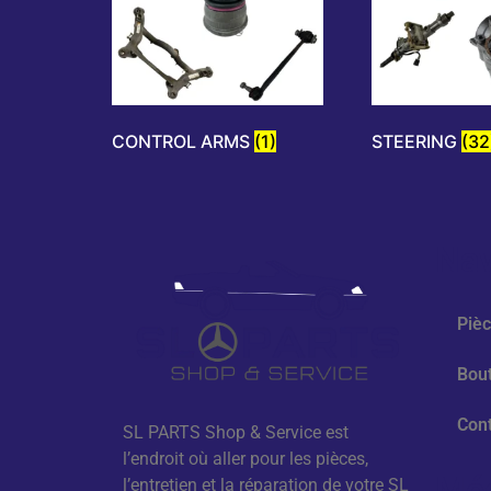
CONTROL ARMS
(1)
STEERING
(32
Nav
Piè
Bou
Con
SL PARTS Shop & Service est
l’endroit où aller pour les pièces,
Méd
l’entretien et la réparation de votre SL